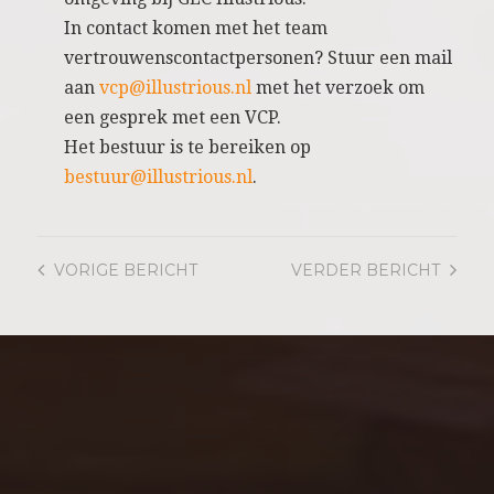
In contact komen met het team
vertrouwenscontactpersonen? Stuur een mail
aan
vcp@illustrious.nl
met het verzoek om
een gesprek met een VCP.
Het bestuur is te bereiken op
bestuur@illustrious.nl
.
VORIGE
BERICHT
VERDER
BERICHT
ALGEMENE
VOORWAARDEN
BENEFIETDAG GLC
ILLUSTRIOUS TEN BATE
VAN STICHTING VRIENDEN